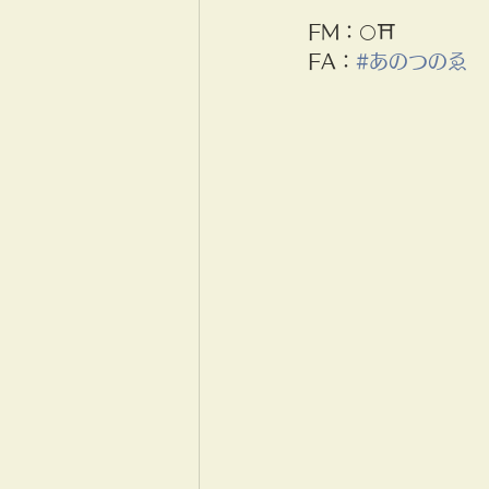
FM：🌕⛩
FA：
#あのつのゑ