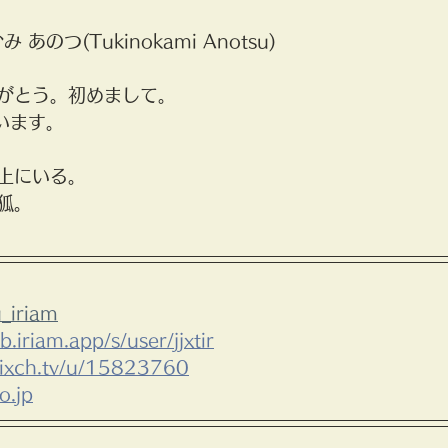
あのつ(Tukinokami Anotsu)
がとう。初めまして。
います。
上にいる。
狐。
_iriam
b.iriam.app/s/user/jjxtir
mixch.tv/u/15823760
o.jp