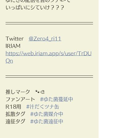
いっぱいにシていけ？？？
Twitter　
＠Zero4_ri11
IRIAM　
https://web.iriam.app/s/user/TrDU
Qn
推しマーク　🐾🎨
ファンアート　
#ゆた菌蔓延中
R18用　
#汁だくツナ缶
拡散タグ　
#ゆた菌媒介中
遠征タグ　
#ゆた菌遠征中